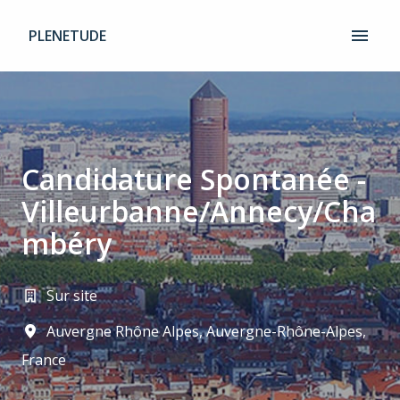
Aller
au
PLENETUDE
Page d'accueil
contenu
Candidature Spontanée -
Villeurbanne/Annecy/Cha
mbéry
Sur site
Auvergne Rhône Alpes
,
Auvergne-Rhône-Alpes
,
France